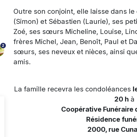
Outre son conjoint, elle laisse dans le
(Simon) et Sébastien (Laurie), ses peti
Zoé, ses sœurs Micheline, Louise, Lin
frères Michel, Jean, Benoît, Paul et D
2
sœurs, ses neveux et nièces, ainsi qu
amis.
La famille recevra les condoléances
l
20 h
à 
Coopérative Funéraire 
Résidence funér
2000, rue Cuna