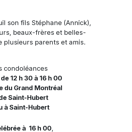
il son fils Stéphane (Annick),
œurs, beaux-frères et belles-
e plusieurs parents et amis.
es condoléances
 de 12 h 30 à 16 h 00
e du Grand Montréal
de Saint-Hubert
 à Saint-Hubert
lébrée à 16 h 00
,