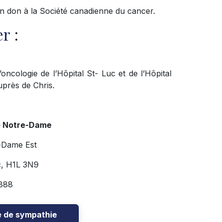
n don à la Société canadienne du cancer.
er
:
ncologie de l’Hôpital St- Luc et de l’Hôpital
près de Chris.
e Notre-Dame
-Dame Est
c, H1L 3N9
888
e de sympathie