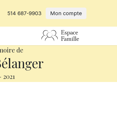
514 687-9903
Mon compte
rative
moire de
Bélanger
-
2021