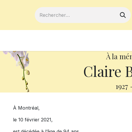
ferts
Devenir membre
Votre coopé
À la mé
Claire 
1927
À Montréal,
le 10 février 2021,
est décédée à l’âge de 94 ans,