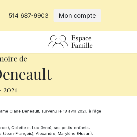
514 687-9903
Mon compte
rative
moire de
Deneault
-
2021
e Claire Deneault, survenu le 18 avril 2021, à l’âge
cel), Collette et Luc (Inna), ses petits-enfants,
rie (Jean-François), Alexandre, Marylène (Husan),