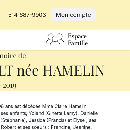
514 687-9903
Mon compte
rative
moire de
LT née HAMELIN
-
2019
98 ans est décédée Mme Claire Hamelin
l ses enfants; Yoland (Ginette Lamy), Danielle
 (Stéphanie), Jessica (Francis) et Elyse , ses
 Robert et ses soeurs : Francine, Jeanine,