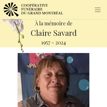
À la mémoire de
Claire Savard
1957
-
2024