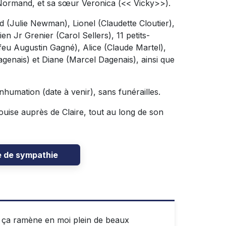
 Normand, et sa sœur Veronica (<< Vicky>>).
nd (Julie Newman), Lionel (Claudette Cloutier),
n Jr Grenier (Carol Sellers), 11 petits-
(feu Augustin Gagné), Alice (Claude Martel),
Dagenais) et Diane (Marcel Dagenais), ainsi que
 inhumation (date à venir), sans funérailles.
ouise auprès de Claire, tout au long de son
e de sympathie
 ça ramène en moi plein de beaux