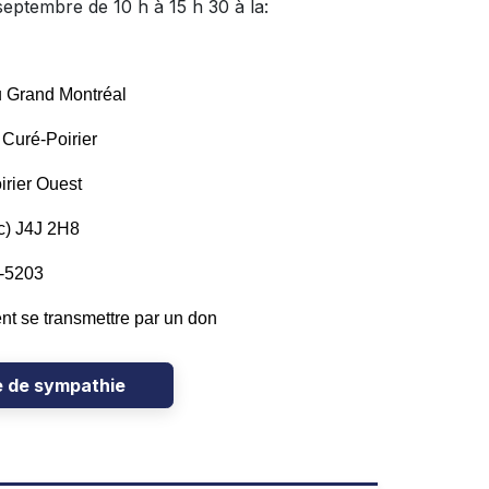
septembre de 10 h à 15 h 30 à la:
u Grand Montréal
 Curé-Poirier
irier Ouest
c) J4J 2H8
7-5203
t se transmettre par un don
e de sympathie