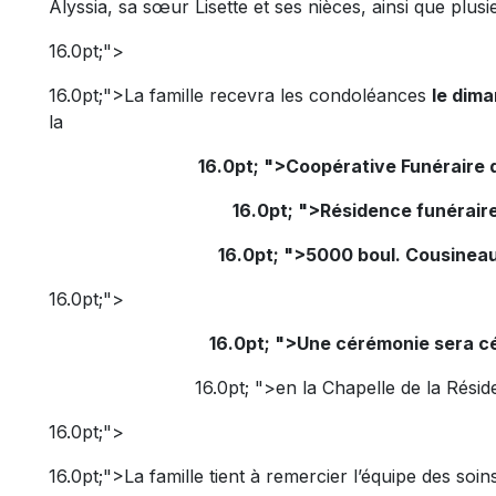
Alyssia, sa sœur Lisette et ses nièces, ainsi que plusi
16.0pt;">
16.0pt;">La famille recevra les condoléances
le dima
la
16.0pt; ">Coopérative Funéraire
16.0pt; ">Résidence funérair
16.0pt; ">5000 boul. Cousineau
16.0pt;">
16.0pt; ">Une cérémonie sera cé
16.0pt; ">en la Chapelle de la Rési
16.0pt;">
16.0pt;">La famille tient à remercier l’équipe des so