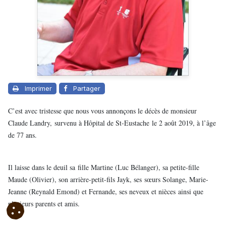
Imprimer
Partager
C’est avec tristesse que nous vous annonçons le décès de monsieur
Claude Landry,
survenu à Hôpital de St-Eustache
le 2 août 2019, à l’âge
de 77 ans.
Il laisse dans le deuil sa
fille Martine (Luc Bélanger)
, sa petite-
fill
e
Maude (Olivier), son arrière-petit-fils Jayk
, ses
sœurs Sola
nge, Marie-
Jeanne (Reynald Emond) et Fernande
, ses neveux et nièces
ainsi que
plusieurs parents et amis.