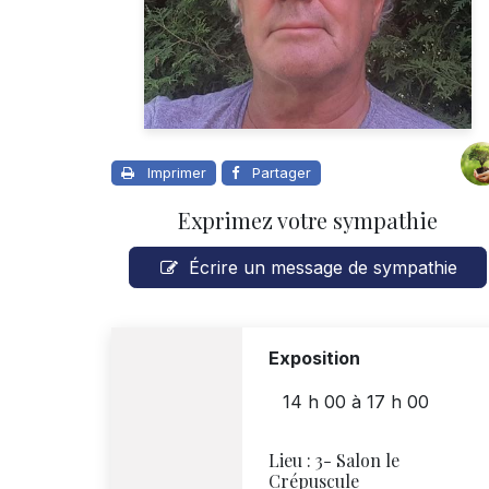
Imprimer
Partager
Exprimez votre sympathie
Écrire un message de sympathie
Exposition
14 h 00
à
17 h 00
Lieu :
3- Salon le
Crépuscule