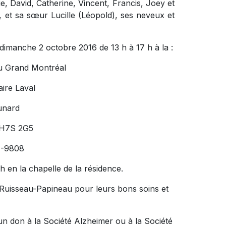
ie, David, Catherine, Vincent, Francis, Joey et
s, et sa sœur Lucille (Léopold), ses neveux et
dimanche 2 octobre 2016 de 13 h à 17 h à la :
u Grand Montréal
ire Laval
unard
 H7S 2G5
4-9808
en la chapelle de la résidence.
 Ruisseau-Papineau pour leurs bons soins et
un don à la Société Alzheimer ou à la Société