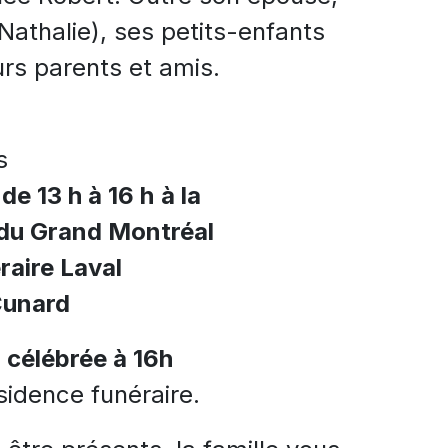
 (Nathalie), ses petits-enfants
eurs parents et amis.
s
de 13 h à 16 h
à la
 du Grand Montréal
raire Laval
Cunard
 célébrée à 16h
sidence funéraire.