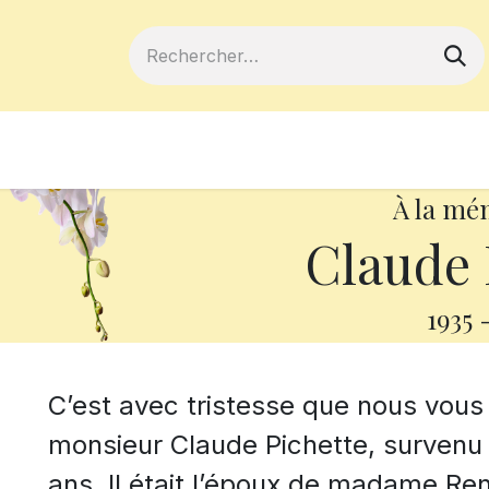
ferts
Devenir membre
Votre coopé
À la mé
Claude 
1935
C’est avec tristesse que nous vou
monsieur Claude Pichette, survenu 
ans. Il était l’époux de madame Re