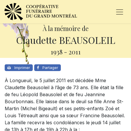
À la mémoire de
Claudette BEAUSOLEIL
1938
-
2011
Imprimer
Partager
À Longueuil, le 5 juillet 2011 est décédée Mme
Claudette Beausoleil à l’âge de 73 ans. Elle était la fille
de feu Léopold Beausoleil et de feu Jeannine
Bourbonnais. Elle laisse dans le deuil sa fille Anne St-
Martin (Michel Bigeault) et ses petits-enfants Zoé et
Louis Tétreault ainsi que sa sœur Francine Beausoleil.
La famille recevra les condoléances le jeudi 14 juillet
de 13h à 17h et de 19h à 22h à la :