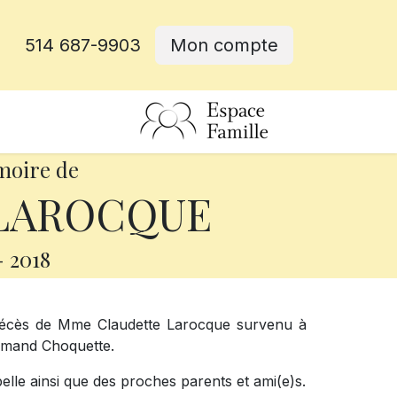
514 687-9903
Mon compte
rative
moire de
 LAROCQUE
-
2018
 décès de Mme Claudette Larocque survenu à
Armand Choquette.
abelle ainsi que des proches parents et ami(e)s.