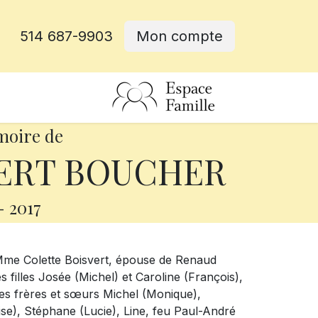
514 687-9903
Mon compte
rative
moire de
VERT BOUCHER
-
2017
 Mme Colette Boisvert, épouse de Renaud
s filles Josée (Michel) et Caroline (François),
ses frères et sœurs Michel (Monique),
se), Stéphane (Lucie), Line, feu Paul-André