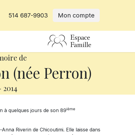
514 687-9903
Mon compte
rative
moire de
n (née Perron)
-
2014
ième
on à quelques jours de son 89
re-Anna Riverin de Chicoutimi. Elle laisse dans