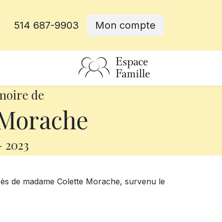
514 687-9903
Mon compte
rative
moire de
 Morache
-
2023
écès de madame Colette Morache, survenu le