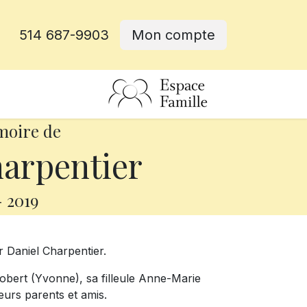
514 687-9903
Mon compte
rative
moire de
arpentier
-
2019
r Daniel Charpentier.
 Robert (Yvonne), sa filleule Anne-Marie
eurs parents et amis.