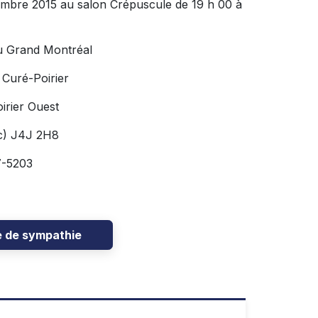
tembre 2015 au salon Crépuscule de 19 h 00 à
u Grand Montréal
 Curé-Poirier
irier Ouest
c) J4J 2H8
7-5203
e de sympathie