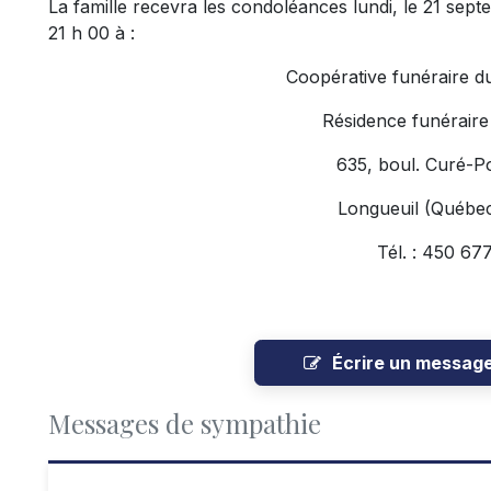
La famille recevra les condoléances lundi, le 21 sep
21 h 00 à :
Coopérative funéraire d
Résidence funéraire
635, boul. Curé-Po
Longueuil (Québe
Tél. : 450 67
Écrire un messag
Messages de sympathie