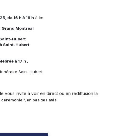
25, de 16 h à 18 h
à la:
u Grand Montréal
Saint-Hubert
à Saint-Hubert
lébrée à 17 h
,
funéraire Saint-Hubert.
e vous invite à voir en direct ou en rediffusion la
a cérémonie'', en bas de l'avis.