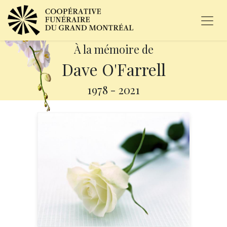
À la mémoire de
Dave O'Farrell
1978
-
2021