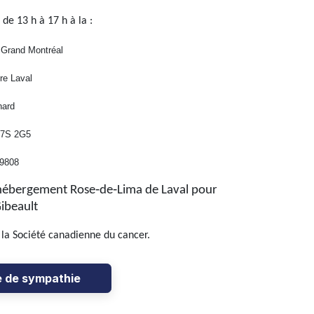
de 13 h à 17 h à la :
 Grand Montréal
re Laval
nard
H7S 2G5
-9808
d’hébergement Rose‑de‑Lima de Laval pour
ibeault
la Société canadienne du cancer.
e de sympathie