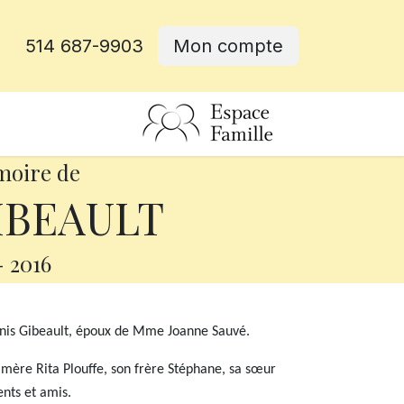
514 687-9903
Mon compte
rative
moire de
IBEAULT
-
2016
Denis Gibeault, époux de Mme Joanne Sauvé.
a mère Rita Plouffe, son frère Stéphane, sa sœur
ents et amis.