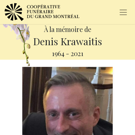
À la mémoire de
Denis Krawaitis
1964
-
2021