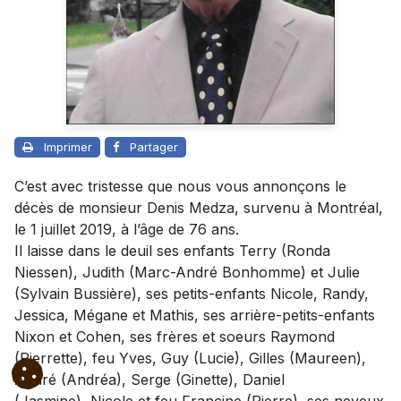
Imprimer
Partager
C’est avec tristesse que nous vous annonçons le
décès de monsieur Denis Medza, survenu à Montréal,
le 1 juillet 2019, à l’âge de 76 ans.
Il laisse dans le deuil ses enfants Terry (Ronda
Niessen), Judith (Marc-André Bonhomme) et Julie
(Sylvain Bussière), ses petits-enfants Nicole, Randy,
Jessica, Mégane et Mathis, ses arrière-petits-enfants
Nixon et Cohen, ses frères et soeurs Raymond
(Pierrette), feu Yves, Guy (Lucie), Gilles (Maureen),
André (Andréa), Serge (Ginette), Daniel
(Jasmine), Nicole et feu Francine (Pierre), ses neveux