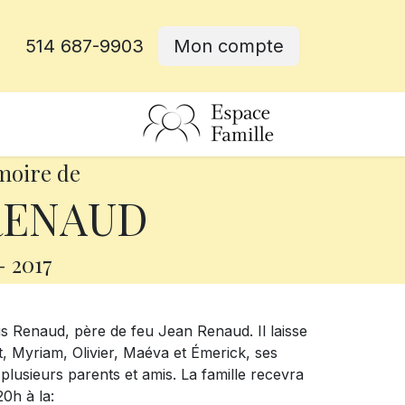
514 687-9903
Mon compte
rative
moire de
RENAUD
-
2017
is Renaud, père de feu Jean Renaud. Il laisse
nt, Myriam, Olivier, Maéva et Émerick, ses
plusieurs parents et amis. La famille recevra
0h à la: