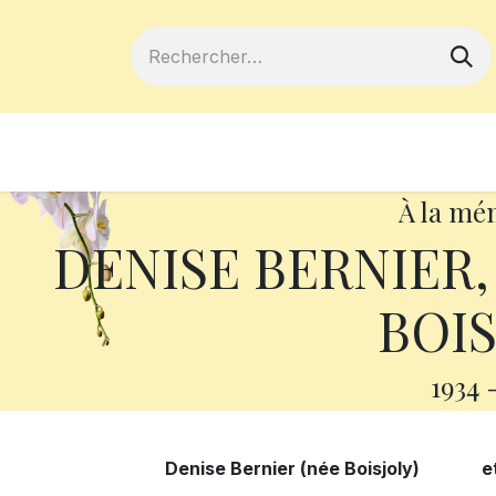
ferts
Devenir membre
Votre coopé
À la mé
DENISE BERNIER,
BOIS
1934
Denise Bernier (née Boisjoly)