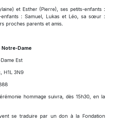
aine) et Esther (Pierre), ses petits-enfants :
ts-enfants : Samuel, Lukas et Léo, sa sœur :
eurs proches parents et amis.
e Notre-Dame
-Dame Est
c, H1L 3N9
888
cérémonie hommage suivra, dès 15h30, en la
vent se traduire par un don à la Fondation