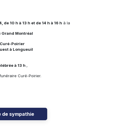
de 10 h à 13 h et de 14 h à 16 h
à la
u Grand Montréal
Curé-Poirier
Ouest à Longueuil
lébrée à 13 h
,
funéraire Curé-Poirier.
e de sympathie