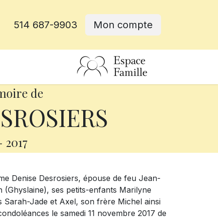
514 687-9903
Mon compte
rative
moire de
ESROSIERS
-
2017
Mme Denise Desrosiers, épouse de feu Jean-
in (Ghyslaine), ses petits-enfants Marilyne
ts Sarah-Jade et Axel, son frère Michel ainsi
es condoléances le samedi 11 novembre 2017 de