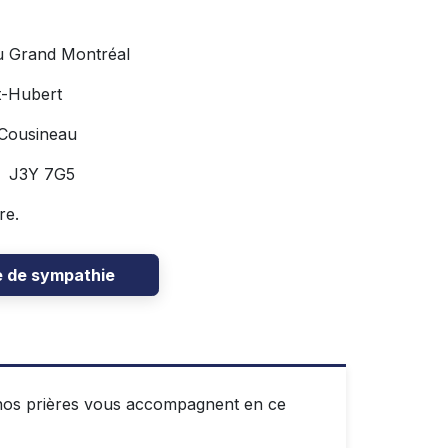
u Grand Montréal
t-Hubert
 Cousineau
C J3Y 7G5
re.
e de sympathie
, nos prières vous accompagnent en ce