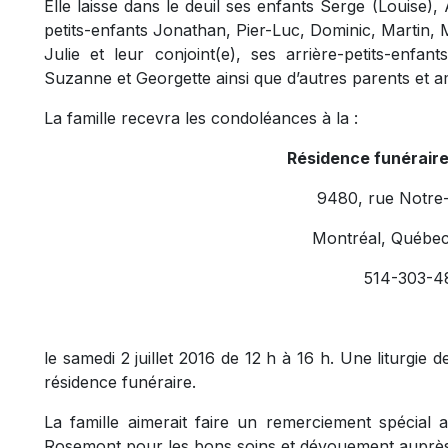
Elle laisse dans le deuil ses enfants Serge (Louise), 
petits-enfants Jonathan, Pier-Luc, Dominic, Martin, 
Julie et leur conjoint(e), ses arrière-petits-enfan
Suzanne et Georgette ainsi que d’autres parents et a
La famille recevra les condoléances à la :
Résidence funérair
9480, rue Notre
Montréal, Québe
514-303-4
le samedi 2 juillet 2016 de 12 h à 16 h. Une liturgie 
résidence funéraire.
La famille aimerait faire un remerciement spécial 
Rosemont pour les bons soins et dévouement aupr