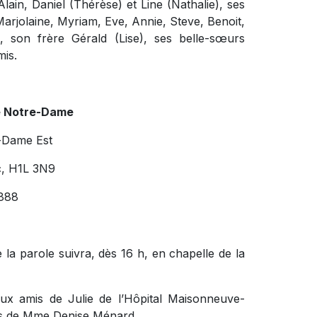
Alain, Daniel (Thérèse) et Line (Nathalie), ses
Marjolaine, Myriam, Eve, Annie, Steve, Benoit,
ts, son frère Gérald (Lise), ses belle-sœurs
mis.
e Notre-Dame
-Dame Est
c, H1L 3N9
888
de la parole suivra, dès 16 h, en chapelle de la
aux amis de Julie de l’Hôpital Maisonneuve-
ès de Mme Denise Ménard.