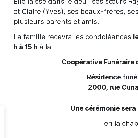
Elle laisse dans le deuil ses sœurs R
et Claire (Yves), ses beaux-frères, se
plusieurs parents et amis.
La famille recevra les condoléances
l
h à 15 h
à la
Coopérative Funéraire 
Résidence funér
2000, rue Cuna
Une cérémonie sera 
en la chap