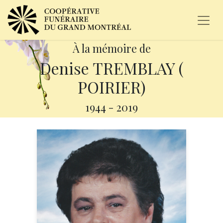
À la mémoire de
Denise TREMBLAY (
POIRIER)
1944
-
2019