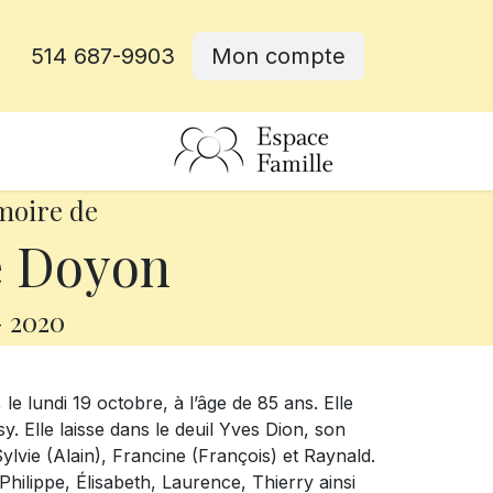
514 687-9903
Mon compte
rative
moire de
 Doyon
-
2020
e lundi 19 octobre, à l’âge de 85 ans. Elle
sy. Elle laisse dans le deuil Yves Dion, son
lvie (Alain), Francine (François) et Raynald.
-Philippe, Élisabeth, Laurence, Thierry ainsi