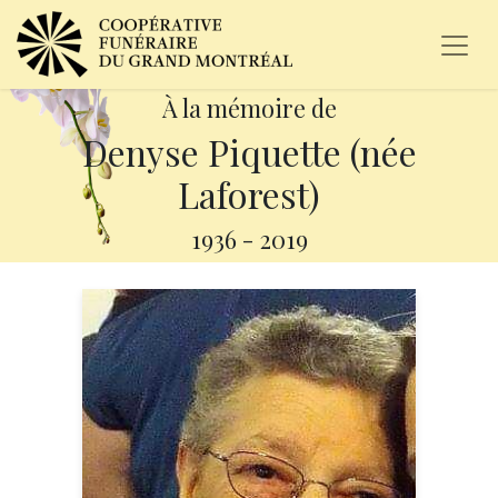
À la mémoire de
Denyse Piquette (née
Laforest)
1936
-
2019