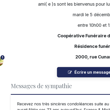
ami( e )s sont les bienvenus pour 
mardi le 5 décemb
entre 10h00 et 1
Coopérative Funéraire 
Résidence funér
2000, rue Cunar
1
Écrire un messag
Messages de sympathie
Recevez nos très sincères condoléances suite au 
aurait fêtée ses 73 ans aujourd'hui. France & Mic