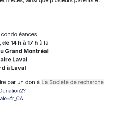
 nièces, ainsi que plusieurs parents et
es condoléances
 de 14 h à 17 h
à la
du Grand Montréal
aire Laval
d à Laval
ire par un don à
La Société de recherche
/Donation2?
ale=fr_CA