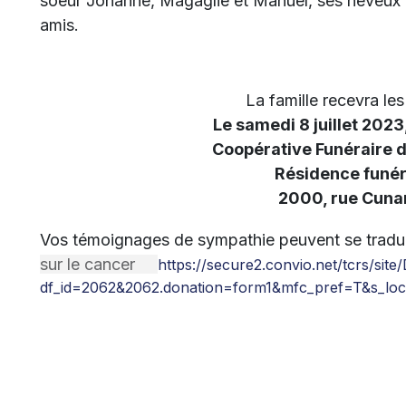
soeur Johanne, Magaglie et Manuel, ses neveux et
amis.
La famille recevra l
Le samedi 8 juillet 2023,
Coopérative Funéraire 
Résidence funér
2000, rue Cunar
Vos témoignages de sympathie peuvent se tradu
sur le cancer
https://secure2.convio.net/tcrs/site
df_id=2062&2062.donation=form1&mfc_pref=T&s_loc