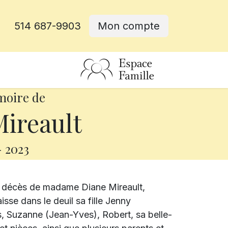
514 687-9903
Mon compte
rative
moire de
ireault
-
2023
e décès de madame Diane Mireault,
laisse dans le deuil sa fille Jenny
s, Suzanne (Jean-Yves), Robert, sa belle-