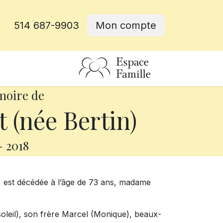
514 687-9903
Mon compte
rative
moire de
 (née Bertin)
-
2018
r, est décédée à l’âge de 73 ans, madame
usoleil), son frère Marcel (Monique), beaux-