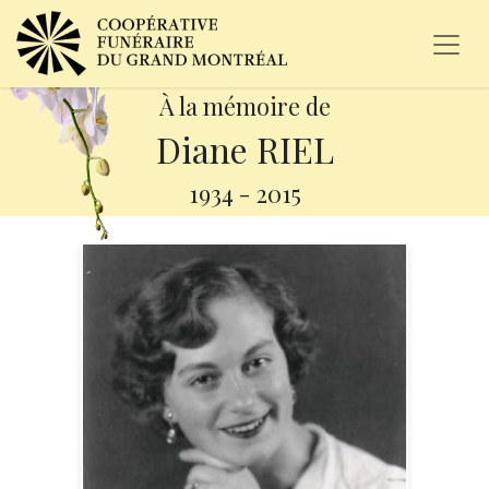
À la mémoire de
Diane RIEL
1934
-
2015