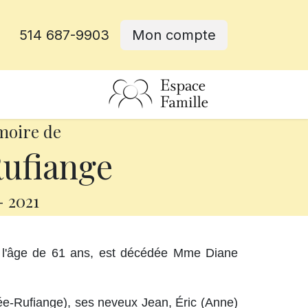
514 687-9903
Mon compte
rative
moire de
ufiange
-
2021
 à l'âge de 61 ans, est décédée Mme Diane
pée-Rufiange), ses neveux Jean, Éric (Anne)