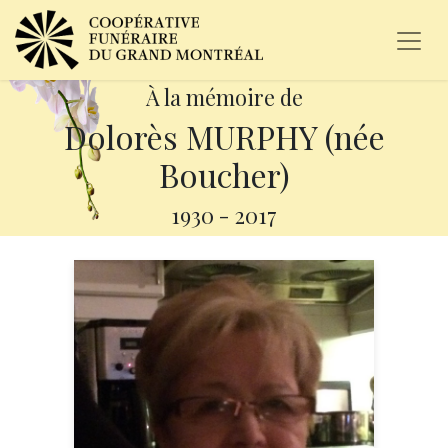
À la mémoire de
Dolorès MURPHY (née
Boucher)
1930
-
2017