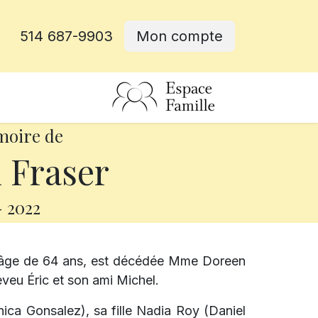
514 687-9903
Mon compte
rative
moire de
 Fraser
-
2022
à l'âge de 64 ans, est décédée Mme Doreen
eveu Éric et son ami Michel.
nica Gonsalez), sa fille Nadia Roy (Daniel