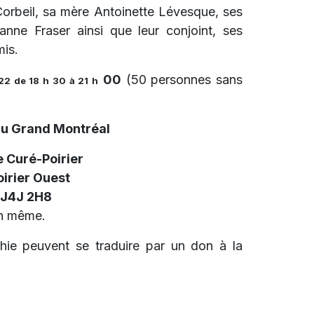
 Corbeil, sa mère Antoinette Lévesque, ses
nne Fraser ainsi que leur conjoint, ses
mis.
00
(50 personnes sans
022 de 18 h 30 à 21 h
du Grand Montréal
 Curé-Poirier
oirier Ouest
 J4J 2H8
on même.
hie peuvent se traduire par un don à la