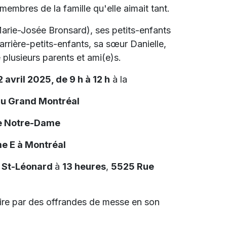
membres de la famille qu'elle aimait tant.
(Marie-Josée Bronsard), ses petits-enfants
rrière-petits-enfants, sa sœur Danielle,
 plusieurs parents et ami(e)s.
 avril 2025, de 9 h à 12 h
à la
du Grand Montréal
re Notre-Dame
e E à Montréal
 St-Léonard
à
13 heures
,
5525 Rue
re par des offrandes de messe en son