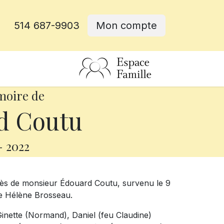
514 687-9903
Mon compte
rative
moire de
d Coutu
-
2022
cès de monsieur Édouard Coutu, survenu le 9
ame Hélène Brosseau.
 Ginette (Normand), Daniel (feu Claudine)