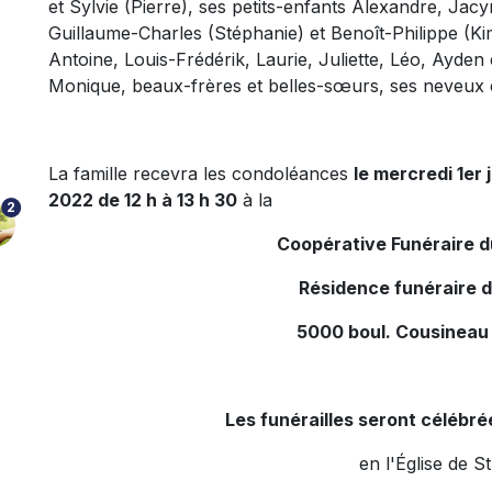
et Sylvie (Pierre), ses petits-enfants Alexandre, Jac
Guillaume-Charles (Stéphanie) et Benoît-Philippe (Kim
Antoine, Louis-Frédérik, Laurie, Juliette, Léo, Ayde
Monique, beaux-frères et belles-sœurs, ses neveux et
La famille recevra les condoléances
le mercredi 1er j
2022 de 12 h à 13 h 30
à la
2
Coopérative Funéraire 
Résidence funéraire 
5000 boul. Cousineau
Les funérailles seront célébrée
en l'Église de S