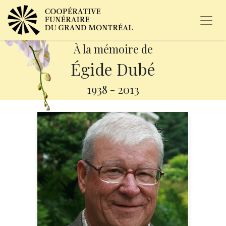
À la mémoire de
Égide Dubé
1938
-
2013