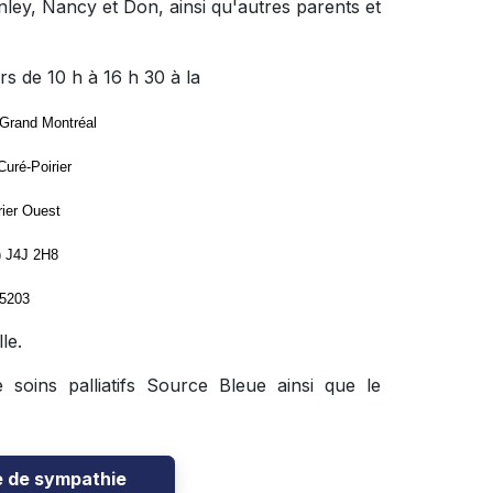
anley, Nancy et Don, ainsi qu'autres parents et
s de 10 h à 16 h 30 à la
 Grand Montréal
Curé-Poirier
rier Ouest
) J4J 2H8
-5203
le.
soins palliatifs Source Bleue ainsi que le
e de sympathie