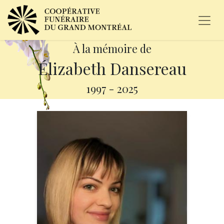
À la mémoire de
Élizabeth Dansereau
1997
-
2025