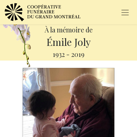
À la mémoire de
Émile Joly
1932
-
2019