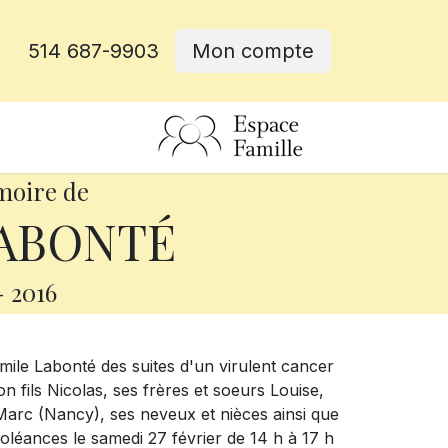
514 687-9903
Mon compte
rative
moire de
LABONTÉ
-
2016
Émile Labonté des suites d'un virulent cancer
on fils Nicolas, ses frères et soeurs Louise,
 Marc (Nancy), ses neveux et nièces ainsi que
doléances le samedi 27 février de 14 h à 17 h